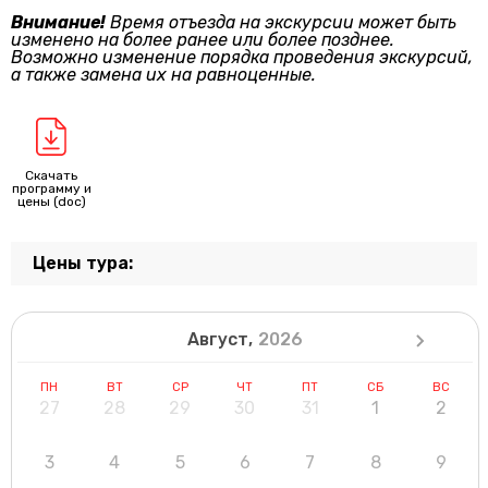
Внимание!
Время отъезда на экскурсии может быть
изменено на более ранее или более позднее.
Возможно изменение порядка проведения экскурсий,
а также замена их на равноценные.
Скачать
программу и
цены (doc)
Цены тура:
Август,
2026
ПН
ВТ
СР
ЧТ
ПТ
СБ
ВС
27
28
29
30
31
1
2
3
4
5
6
7
8
9