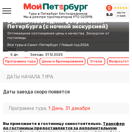
293/719
Туры в Петербург без посредников
5.0
отзывов
Мы в реестре туроператоров РТО 023918
5 дней. Новогодняя феерия Санкт-
Петербурга (с ночной экскурсией)
Оптимальное соотношение цены и качества. Экскурсии от
Каждый тур, представленный на нашем сайте, мы можем
рассчитать для школьных и корпоративных групп!
гостиницы
Все туры в Санкт-Петербург
/
Новый год 2026
5 дн.
Заезды: 31.12.2025
Программа тура
Цены и бронирование
Отели
Вопрос/отв
ДАТЫ НАЧАЛА ТУРА
Даты заезда скоро появятся
Программа тура,
1 День. 31 декабря
Вы приезжаете в гостиницу самостоятельно.
Трансфер
до гостиницы предоставляется за дополнительную