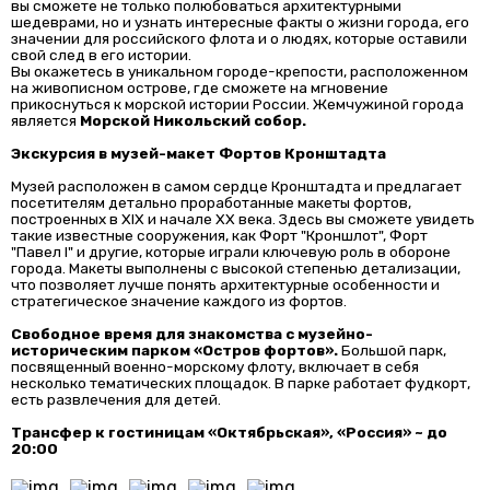
вы сможете не только полюбоваться архитектурными
шедеврами, но и узнать интересные факты о жизни города, его
значении для российского флота и о людях, которые оставили
свой след в его истории.
Вы окажетесь в уникальном городе-крепости, расположенном
на живописном острове, где сможете на мгновение
прикоснуться к морской истории России. Жемчужиной города
является
Морской Никольский собор.
Экскурсия в музей-макет Фортов Кронштадта
Музей расположен в самом сердце Кронштадта и предлагает
посетителям детально проработанные макеты фортов,
построенных в XIX и начале XX века. Здесь вы сможете увидеть
такие известные сооружения, как Форт "Кроншлот", Форт
"Павел I" и другие, которые играли ключевую роль в обороне
города. Макеты выполнены с высокой степенью детализации,
что позволяет лучше понять архитектурные особенности и
стратегическое значение каждого из фортов.
Свободное время для знакомства с музейно-
историческим парком «Остров фортов».
Большой парк,
посвященный военно-морскому флоту, включает в себя
несколько тематических площадок. В парке работает фудкорт,
есть развлечения для детей.
Трансфер к гостиницам «Октябрьская», «Россия» ~ до
20:00