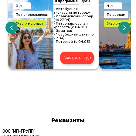
В программе
Даты
3 дн.
4 дн.
• Автобусная
экскурсия по городу
По понедельникам
По средам
• Исаакиевский собор
(по 27.04)
Жаркие скидки
• Петропавловская
Жаркие скидки
<
>
крепость (с 04.05)
• Эрмитаж
• 1 свободный день (по
29.04)
• Петергоф (с 04.05)
Смотреть тур
Реквизиты
ООО "МП-ГРУПП"