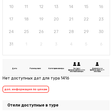
10
11
12
13
14
15
16
17
18
19
20
21
22
23
24
25
26
27
28
29
30
31
1
2
3
4
5
6
Дата
Размещение
Категория номера
За тур с
Доплата за
проживанием в 2-х
проживание в 1-
местном номере
местном
Нет доступных дат для тура 1416
доп. информация по ценам
Отели доступные в туре