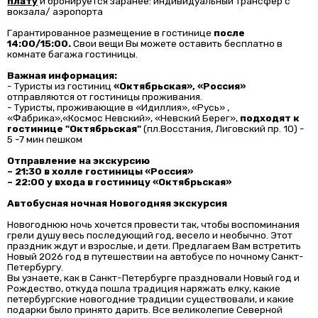
плату
и бронируется заранее: индивидуальный трансфер с
вокзала/ аэропорта
Гарантированное размещение в гостинице
после
14:00/15:00.
Свои вещи Вы можете оставить бесплатно в
комнате багажа гостиницы.
Важная информация:
- Туристы из гостиниц
«Октябрьская», «Россия»
отправляются от гостиницы проживания.
- Туристы, проживающие в «Идиллия», «Русь» ,
«Фабрика»,«Космос Невский», «Невский Берег»,
подходят к
гостинице "Октябрьская"
(пл.Восстания, Лиговский пр. 10) -
5 -7 мин пешком
Отправление на экскурсию
~ 21:30 в холле гостиницы «Россия»
~ 22:00 у входа в гостиницу «Октябрьская»
Автобусная ночная Новогодняя экскурсия
Новогоднюю ночь хочется провести так, чтобы воспоминания
грели душу весь последующий год, весело и необычно. Этот
праздник ждут и взрослые, и дети. Предлагаем Вам встретить
Новый 2026 год в путешествии на автобусе по ночному Санкт-
Петербургу.
Вы узнаете, как в Санкт-Петербурге праздновали Новый год и
Рождество, откуда пошла традиция наряжать елку, какие
петербургские новогодние традиции существовали, и какие
подарки было принято дарить. Все великолепие Северной