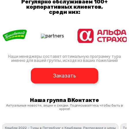
Регулярно обслуживаем 100+
корпоративных клиентов,
среди них:
Наши менеджеры составят оптимальную программу тура
именно для вашей группы, исходя из ваших пожеланий
Заказать
Наша группа ВКонтакте
Актуальные новости, акции и скидки. Подписывайтесь чтобы быть в
курсе!
Кэшбэк 2022 - Туры в Петербург с Кэшбэком. Расписание и цены
Тур