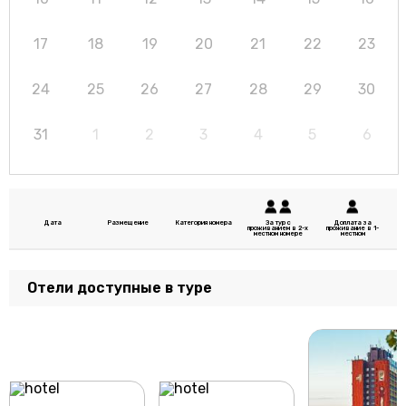
17
18
19
20
21
22
23
24
25
26
27
28
29
30
31
1
2
3
4
5
6
Дата
Размещение
Категория номера
За тур с
Доплата за
проживанием в 2-х
проживание в 1-
местном номере
местном
Отели доступные в туре