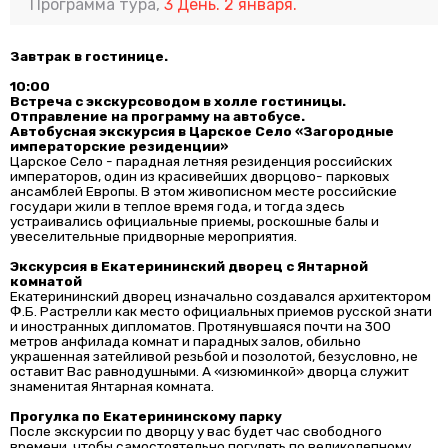
Программа тура,
3 День. 2 января.
Завтрак в гостинице.
10:00
Встреча с экскурсоводом в холле гостиницы.
Отправление на программу на автобусе.
Автобусная экскурсия в Царское Село «Загородные
императорские резиденции»
Царское Село - парадная летняя резиденция российских
императоров, один из красивейших дворцово- парковых
ансамблей Европы. В этом живописном месте российские
государи жили в теплое время года, и тогда здесь
устраивались официальные приемы, роскошные балы и
увеселительные придворные мероприятия.
Экскурсия в Екатерининский дворец с Янтарной
комнатой
Екатерининский дворец изначально создавался архитектором
Ф.Б. Растрелли как место официальных приемов русской знати
и иностранных дипломатов. Протянувшаяся почти на 300
метров анфилада комнат и парадных залов, обильно
украшенная затейливой резьбой и позолотой, безусловно, не
оставит Вас равнодушными. А «изюминкой» дворца служит
знаменитая Янтарная комната.
Прогулка по Екатерининскому парку
После экскурсии по дворцу у вас будет час свободного
времени, чтобы самостоятельно погулять по великолепному