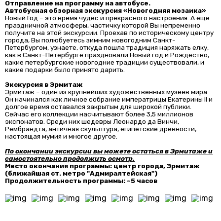
Отправление на программу на автобусе.
Автобусная обзорная экскурсия «Новогодняя мозаика»
Новый Год – это время чудес и прекрасного настроения. А еще
праздничной атмосферы, частичку которой Вы непременно
получите на этой экскурсии. Проехав по историческому центру
города, Вы полюбуетесь зимним новогодним Санкт-
Петербургом, узнаете, откуда пошла традиция наряжать елку,
как в Санкт-Петербурге праздновали Новый год и Рождество,
какие петербургские новогодние традиции существовали, и
какие подарки было принято дарить.
Экскурсия в Эрмитаж
Эрмитаж – один из крупнейших художественных музеев мира.
Он начинался как личное собрание императрицы Екатерины II и
долгое время оставался закрытым для широкой публики.
Сейчас его коллекции насчитывают более 3,5 миллионов
экспонатов. Среди них шедевры Леонардо да Винчи,
Рембрандта, античная скульптура, египетские древности,
настоящая мумия и многое другое.
По окончании экскурсии вы можете остаться в Эрмитаже и
самостоятельно продолжить осмотр.
Место окончания программы: центр города, Эрмитаж
(ближайшая ст. метро "Адмиралтейская")
Продолжительность программы: ~5 часов