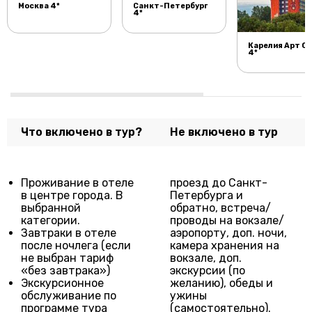
Москва 4*
Санкт-Петербург
4*
Карелия Арт О
4*
Что включено в тур?
Не включено в тур
Проживание в отеле
проезд до Санкт-
в центре города. В
Петербурга и
выбранной
обратно, встреча/
категории.
проводы на вокзале/
Завтраки в отеле
аэропорту, доп. ночи,
после ночлега (если
камера хранения на
не выбран тариф
вокзале, доп.
«без завтрака»)
экскурсии (по
Экскурсионное
желанию), обеды и
обслуживание по
ужины
программе тура
(самостоятельно).