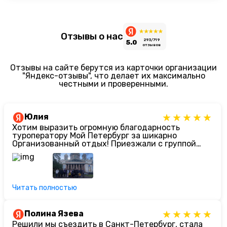
Отзывы о нас
293/719
5.0
отзывов
Отзывы на сайте берутся из карточки организации
"Яндекс-отзывы", что делает их максимально
честными и проверенными.
Юлия
Хотим выразить огромную благодарность
туроператору Мой Петербург за шикарно
Организованный отдых! Приезжали с группой
девятиклассников. Ребят сейчас сложно чем-то
заинтересовать, но нам подобрали
просто
бомбическую программу в сопровождении с
гидом (Юлия). Встреча, размещение,
сопровождение, питание - мы в восторге от
Читать полностью
всего! Отдельная благодарность нашему
менеджеру Анне, очень профессиональный и
внимательный подход к клиентам
Полина Язева
Решили мы съездить в Санкт-Петербург, стала