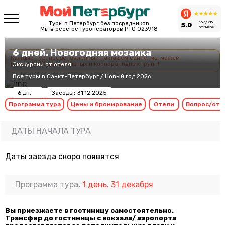
293/719
Туры в Петербург без посредников
5.0
отзывов
Мы в реестре туроператоров РТО 023918
6 дней. Новогодняя мозаика
Каждый тур, представленный на нашем сайте, мы можем
рассчитать для школьных и корпоративных групп!
Экскурсии от отеля
Все туры в Санкт-Петербург
/
Новый год 2026
6 дн.
Заезды: 31.12.2025
Программа тура
Цены и бронирование
Отели
Вопрос/отв
ДАТЫ НАЧАЛА ТУРА
Даты заезда скоро появятся
Программа тура,
1 день. 31 декабря
Вы приезжаете в гостиницу самостоятельно.
Трансфер до гостиницы с вокзала/ аэропорта