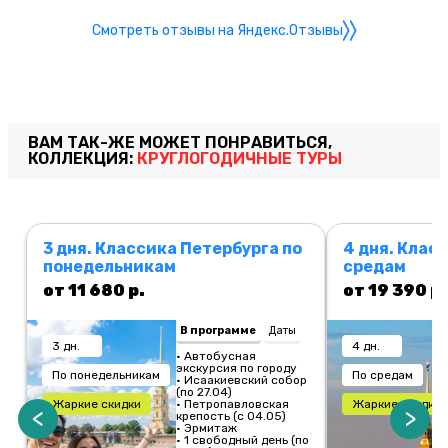
Смотреть отзывы на Яндекс.Отзывы
ВАМ ТАК-ЖЕ МОЖЕТ ПОНРАВИТЬСЯ,
КОЛЛЕКЦИЯ:
КРУГЛОГОДИЧНЫЕ ТУРЫ
3 дня. Классика Петербурга по
4 дня. Клас
понедельникам
средам
от 11 680 р.
от 19 390 р.
В программе
Даты
3 дн.
4 дн.
• Автобусная
экскурсия по городу
По понедельникам
По средам
• Исаакиевский собор
(по 27.04)
Жаркие скидки
• Петропавловская
Жаркие скидки
<
>
крепость (с 04.05)
• Эрмитаж
• 1 свободный день (по