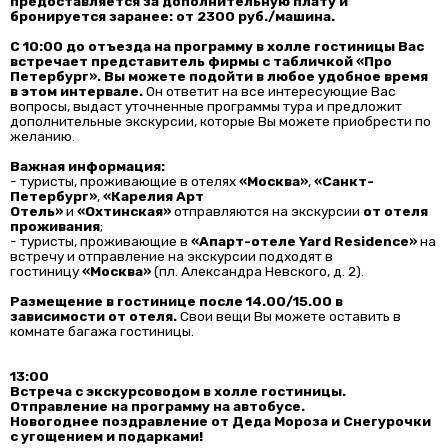
предоставляется за дополнительную плату и
бронируется заранее: от 2300 руб./машина.
С 10:00 до отъезда на программу в холле гостиницы Вас
встречает представитель фирмы с табличкой «Про
Петербург». Вы можете подойти в любое удобное время
в этом интервале.
Он ответит на все интересующие Вас
вопросы, выдаст уточненные программы тура и предложит
дополнительные экскурсии, которые Вы можете приобрести по
желанию.
Важная информация:
- туристы, проживающие в отелях
«Москва»
,
«Санкт-
Петербург»
,
«Карелия Арт
Отель»
и
«Охтинская»
отправляются на экскурсии
от отеля
проживания
;
- туристы, проживающие в
«Апарт-отеле Yard Residence»
на
встречу и отправление на экскурсии подходят в
гостиницу
«Москва»
(пл. Александра Невского, д. 2).
Размещение в гостинице после 14.00/15.00 в
зависимости от отеля.
Свои вещи Вы можете оставить в
комнате багажа гостиницы.
13:00
Встреча с экскурсоводом в холле гостиницы.
Отправление на программу на автобусе.
Новогоднее поздравление от Деда Мороза и Снегурочки
с угощением и подарками!