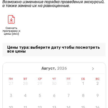
Возможно изменение порядка проведения экскурсий,
а также замена их на равноценные.
Скачать
программу и
цены (doc)
Цены тура:
выберите дату чтобы посмотреть
все цены
Август,
2026
ПН
ВТ
СР
ЧТ
ПТ
СБ
ВС
27
28
29
30
31
1
2
3
4
5
6
7
8
9
10
11
12
13
14
15
16