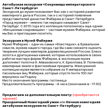
Автобусная экскурсия «Сокровища императорского
Санкт-Петербурга»
Экскурсия до музея познакомит Вас как с историей развития
ювелирного дела в России, так и с историей появления
представителей династии Фаберже в Санкт-Петербурге.
«Город музеев» - именно так нередко называют Санкт-
Петербург. С 2013 года его коллекция пополнилась еще одним
«бесценным сокровищем» – частным музеем Фаберже, который
мы Вас и приглашаем посетить.
Экскурсия в Музей Фаберже
Музей Фаберже – один их самых «блестящих», в буквальном
смысле, музеев нашего города, где Вы сами сможете оценить
творения лучших ювелиров дореволюционной России. Блеск
золота и драгоценных камней, которые использовали в своих
работах мастера фирмы Фаберже, в экспозиции музея
дополняют полотна И. Айвазовского, К. Брюллова, В. Поленова,
ювелирные эмали и фантазийные предметы. Жемчужиной
коллекции музея является собрание из 9 императорских
пасхальных яиц Фаберже, которые спустя почти 100 лет
вернулись на Родину.
Место окончания программы: гостиница
Продолжительность программы: ~4 часа (окончание в ~17:30)
Предлагаем за дополнительную плату:
(приобретаются
заранее)
Праздничный Новогодний ужин
или
Ночная новогодняя
автобусная экскурсия по Санкт-Петербургу