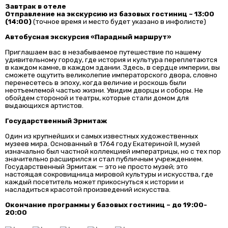
Завтрак в отеле
Отправление на экскурсию из базовых гостиниц ~ 13:00
(14:00)
(точное время и место будет указано в инфолисте)
Автобусная экскурсия «Парадный маршрут»
Приглашаем вас в незабываемое путешествие по нашему
удивительному городу, где история и культура переплетаются
в каждом камне, в каждом здании. Здесь, в сердце империи, вы
сможете ощутить великолепие императорского двора, словно
перенесетесь в эпоху, когда величие и роскошь были
неотъемлемой частью жизни. Увидим дворцы и соборы. Не
обойдем стороной и театры, которые стали домом для
выдающихся артистов.
Государственный Эрмитаж
Один из крупнейших и самых известных художественных
музеев мира. Основанный в 1764 году Екатериной II, музей
изначально был частной коллекцией императрицы, но с тех пор
значительно расширился и стал публичным учреждением.
Государственный Эрмитаж — это не просто музей; это
настоящая сокровищница мировой культуры и искусства, где
каждый посетитель может прикоснуться к истории и
насладиться красотой произведений искусства.
Окончание программы у базовых гостиниц ~ до 19:00-
20:00