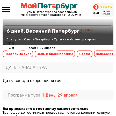
293/719
Туры в Петербург без посредников
5.0
отзывов
Мы в реестре туроператоров РТО 023918
Каждый тур, представленный на нашем сайте, мы можем
6 дней. Весенний Петербург
рассчитать для школьных и корпоративных групп!
Все туры в Санкт-Петербург
/
Туры на майские праздники
3 дн.
Заезды: 29 апреля
Программа тура
Цены и бронирование
Отели
Вопрос/отв
ДАТЫ НАЧАЛА ТУРА
Даты заезда скоро появятся
Программа тура,
1 День. 29 апреля
Вы приезжаете в гостиницу самостоятельно
Трансфер до гостиницы предоставляется за дополнительную