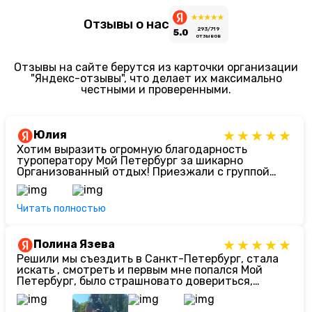
Отзывы о нас
293/719
5.0
отзывов
Отзывы на сайте берутся из карточки организации
"Яндекс-отзывы", что делает их максимально
честными и проверенными.
Юлия
Хотим выразить огромную благодарность
туроператору Мой Петербург за шикарно
Организованный отдых! Приезжали с группой
девятиклассников. Ребят сейчас сложно чем-то
заинтересовать, но нам подобрали
просто
бомбическую программу в сопровождении с
Читать полностью
гидом (Юлия). Встреча, размещение,
сопровождение, питание - мы в восторге от
всего! Отдельная благодарность нашему
Полина Язева
менеджеру Анне, очень профессиональный и
Решили мы съездить в Санкт-Петербург, стала
внимательный подход к клиентам
искать , смотреть и первым мне попался Мой
Петербург, было страшновато довериться,
рассматривала несколько турогенств, но
решилась довериться им! И мы с
мужем ни