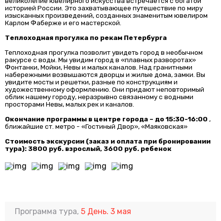
великолепие ювелирного искусства встречается с богатой
историей России. Это захватывающее путешествие по миру
изысканных произведений, созданных знаменитым ювелиром
Карлом Фаберже и его мастерской.
Теплоходная прогулка по рекам Петербурга
Теплоходная прогулка позволит увидеть город в необычном
ракурсе с воды. Мы увидим город в «плавных разворотах»
Фонтанки, Мойки, Невы и малых каналов. Над гранитными
набережными возвышаются дворцы и жилые дома, замки. Вы
увидите мосты и решетки, разные по конструкциям и
художественному оформлению. Они придают неповторимый
облик нашему городу, неразрывно связанному с водными
просторами Невы, малых рек и каналов.
Окончание программы в центре города ~ до 15:30-16:00
,
ближайшие ст. метро - «Гостиный Двор», «Маяковская»
Стоимость экскурсии (заказ и оплата при бронировании
тура): 3800 руб. взрослый, 3600 руб. ребенок
Программа тура,
5 День. 3 мая