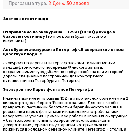
Программа тура,
2 День. 30 апреля
Завтрак в гостинице
Отправление на экскурсию ~ 09:30 (10:30) у входа в
базовую гостиницу
(точное время будет указано в
инфолисте)
Автобусная экскурсия в Петергоф «В сверканье легком
царствует вода…»
Экскурсия по дороге в Петергоф знакомит с живописным
ландшафтом южного побережья Финского залива,
сохранившимися усадьбами петербургской знати и историей
дороги, специально построенной для комфортного
путешествия из Петербурга в Петергоф.
Экскурсия по Парку фонтанов Петергофа
Нижний парк имеет площадь 102 га и протянулся более чем на 2
километра вдоль берега Финского залива. Для того, чтобы
превратить пустынный болотистый берег Финского залива в
роскошный парк с фонтанами и каскадами, потребовались
невероятные усилия. Причем, все работы выполнялись вручную
– были завезены тонны плодородной земли, высажены
декоративные деревья и кустарники, которые смогли
прижиться в холодном северном климате. Петергоф – столица