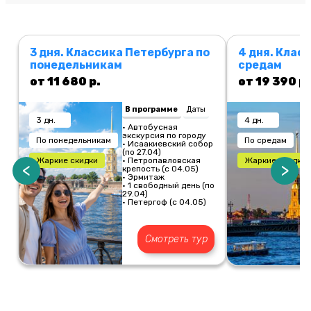
3 дня. Классика Петербурга по
4 дня. Клас
понедельникам
средам
от 11 680 р.
от 19 390 р.
В программе
Даты
3 дн.
4 дн.
• Автобусная
экскурсия по городу
По понедельникам
По средам
• Исаакиевский собор
(по 27.04)
Жаркие скидки
• Петропавловская
Жаркие скидки
<
>
крепость (с 04.05)
• Эрмитаж
• 1 свободный день (по
29.04)
• Петергоф (с 04.05)
Смотреть тур