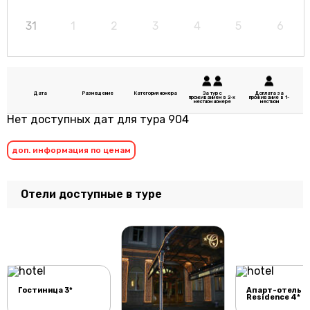
31
1
2
3
4
5
6
Дата
Размещение
Категория номера
За тур с
Доплата за
проживанием в 2-х
проживание в 1-
местном номере
местном
Нет доступных дат для тура 904
доп. информация по ценам
Отели доступные в туре
Гостиница 3*
Апарт-отель Y
Residence 4*