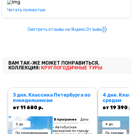
агентство друзьям.СПАСИБО Вам огромное и
успехов!!!
Читать полностью
Смотреть отзывы на Яндекс.Отзывы
ВАМ ТАК-ЖЕ МОЖЕТ ПОНРАВИТЬСЯ,
КОЛЛЕКЦИЯ:
КРУГЛОГОДИЧНЫЕ ТУРЫ
3 дня. Классика Петербурга по
4 дня. Клас
понедельникам
средам
от 11 680 р.
от 19 390 р.
В программе
Даты
3 дн.
4 дн.
• Автобусная
экскурсия по городу
По понедельникам
По средам