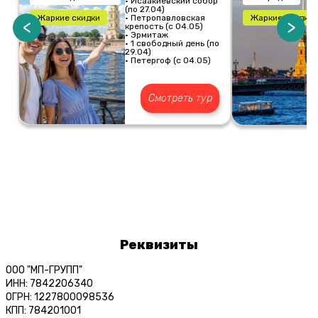
• Исаакиевский собор
(по 27.04)
Жаркие скидки
• Петропавловская
Жаркие скидки
<
>
крепость (с 04.05)
• Эрмитаж
• 1 свободный день (по
29.04)
• Петергоф (с 04.05)
Смотреть тур
Реквизиты
ООО "МП-ГРУПП"
ИНН: 7842206340
ОГРН: 1227800098536
КПП: 784201001