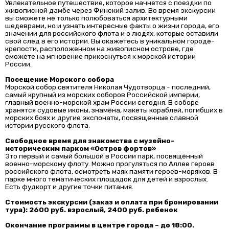
Увлекательное путешествие, которое начнется с поездки по
живописной дамбе через Финский залив. Во время экскурсии
вы сможете не только полюбоваться архитектурными
шедеврами, но и узнать интересные факты о жизни города, его
значении для российского флота и о людях, которые оставили
свой след в его истории. Вы окажетесь в уникальном городе-
крепости, расположенном на живописном острове, где
сможете на мгновение прикоснуться к морской истории
России.
Посещение Морского собора
Морской собор святителя Николая Чудотворца - последний,
самый крупный из морских соборов Российской империи,
главный военно-морской храм России сегодня. В соборе
хранятся судовые иконы, знамёна, макеты кораблей, погибших в
морских боях и другие экспонаты, посвященные славной
истории русского флота.
Свободное время для знакомства с музейно-
историческим парком «Остров фортов»
Это первый и самый большой в России парк, посвящённый
военно-морскому флоту. Можно прогуляться по Аллее героев
российского флота, осмотреть маяк памяти героев-моряков. В
парке много тематических площадок для детей и взрослых.
Есть фудкорт и другие точки питания.
Стоимость экскурсии (заказ и оплата при бронировании
тура): 2600 руб. взрослый, 2400 руб. ребенок
Окончание программы в центре города ~ до 18:00.