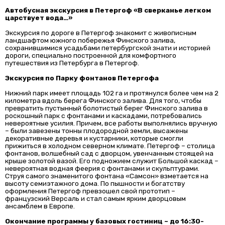
Автобусная экскурсия в Петергоф «В сверканье легком
царствует вода…»
Экскурсия по дороге в Петергоф знакомит с живописным
ландшафтом южного побережья Финского залива,
сохранившимися усадьбами петербургской знати и историей
дороги, специально построенной для комфортного
путешествия из Петербурга в Петергоф.
Экскурсия по Парку фонтанов Петергофа
Нижний парк имеет площадь 102 га и протянулся более чем на 2
километра вдоль берега Финского залива. Для того, чтобы
превратить пустынный болотистый берег Финского залива в
роскошный парк с фонтанами и каскадами, потребовались
невероятные усилия. Причем, все работы выполнялись вручную
– были завезены тонны плодородной земли, высажены
декоративные деревья и кустарники, которые смогли
прижиться в холодном северном климате. Петергоф – столица
фонтанов, волшебный сад с дворцом, увенчанным стоящей на
крыше золотой вазой. Его подножием служит Большой каскад –
невероятная водная феерия с фонтанами и скульптурами.
Струя самого знаменитого фонтана «Самсон» взметается на
высоту семиэтажного дома. По пышности и богатству
оформления Петергоф превзошел свой прототип –
французский Версаль и стал самым ярким дворцовым
ансамблем в Европе.
Окончание программы у базовых гостиниц ~ до 16:30-