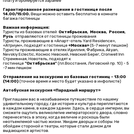
плату и бронируется заранее
Гарантированное размещение в гостинице после
14.00/15:00.
Вещи можно оставить бесплатно в комнате
багажа гостиницы
Важная информация:
Туристы из базовых отелей
Октябрьская, Москва, Россия,
Русь
отправляются от гостиницы проживания
Туристы, проживающие в «Апарт-отель Yard Residence»,
«Атриум», подходят к гостинице
«Москва»
(5-7 минут пешком)
Туристы проживающие в отелях Идиллия, Фабрика, Akyan,
Nevskiy Eclectic, Космос Невский, Невский Берег, Cronwell Inn
Стремянная, Новотель, подходят к
гостинице
"Октябрьская"
(пл.Восстания, Лиговский пр. 10) - 5
-7 мин пешком
Отправление на экскурсию из базовых гостиниц ~ 13:00
(14:00)
(точное время и место будет указано в инфолисте)
Автобусная экскурсия «Парадный маршрут»
Приглашаем вас в незабываемое путешествие по нашему
удивительному городу, где история и культура переплетаются
в каждом камне, в каждом здании. Здесь, в сердце империи, вы
сможете ощутить великолепие императорского двора, словно
перенесетесь в эпоху, когда величие и роскошь были
неотъемлемой частью жизни. Увидим дворцы и соборы. Не
обойдем стороной и театры, которые стали домом для
выдающихся артистов.