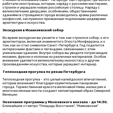
работали иностранцы, которые, наряду с русскими мастерами,
строили и украшали новую российскую столицу. Наряду с
великолепными дворцами, особняками, общественными
зданиями в строящемся городе возводились храмы различных
конфессий, заслуженно призванные подлинными шедеврами
архитектуры и искусства.
Экскурсия в Исаакиевский собор
Во время экскурсии вы узнаете о том, как строился собор, о его
архитекторах, включая знаменитого Огюста Монферрана, и о
том, как он стал символом Санкт-Петербурга. Гид поделится
интересными фактами и легендами, связанными с этим
уникальным зданием. Внутри собора вы увидите потрясающие
мозаики, фрески и колонны из различных материалов. Особое
внимание уделяется великолепному иконостасу и другим
произведениям искусства, которые украшают интерьер.
Теплоходная прогулка по рекам Петербурга
Теплоходная прогулка - это целый калейдоскоп впечатлений,
которые возникают благодаря изумительным панорамам
города. Торжественная красота величавой Невы, малых рек и
многочисленные мосты создают неповторимый образ Северной
Венеции.
Окончание программы у Московского вокзала ~ до 14:30.
Ближайшие ст.метро "Площадь Восстания", "Маяковская"