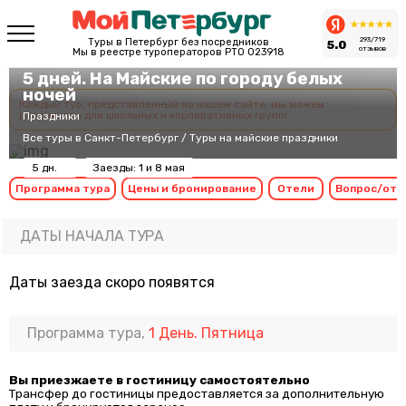
293/719
Туры в Петербург без посредников
5.0
отзывов
Мы в реестре туроператоров РТО 023918
5 дней. На Майские по городу белых
ночей
Каждый тур, представленный на нашем сайте, мы можем
рассчитать для школьных и корпоративных групп!
Праздники
Все туры в Санкт-Петербург
/
Туры на майские праздники
5 дн.
Заезды: 1 и 8 мая
Программа тура
Цены и бронирование
Отели
Вопрос/отв
ДАТЫ НАЧАЛА ТУРА
Даты заезда скоро появятся
Программа тура,
1 День. Пятница
Вы приезжаете в гостиницу самостоятельно
Трансфер до гостиницы предоставляется за дополнительную