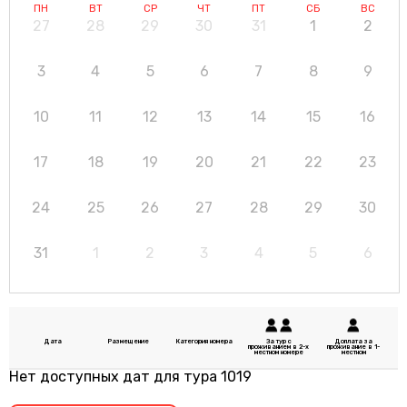
ПН
ВТ
СР
ЧТ
ПТ
СБ
ВС
27
28
29
30
31
1
2
3
4
5
6
7
8
9
10
11
12
13
14
15
16
17
18
19
20
21
22
23
24
25
26
27
28
29
30
31
1
2
3
4
5
6
Дата
Размещение
Категория номера
За тур с
Доплата за
проживанием в 2-х
проживание в 1-
местном номере
местном
Нет доступных дат для тура 1019