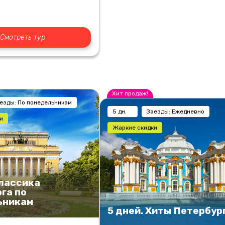
Смотреть тур
Хит продаж!
езды: По понедельникам
5 дн.
Заезды: Ежедневно
и
Жаркие скидки
Классика
га по
ьникам
5 дней. Хиты Петербур