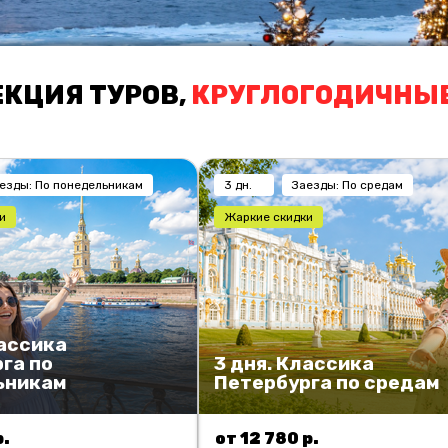
КЦИЯ ТУРОВ,
КРУГЛОГОДИЧНЫЕ
езды: По понедельникам
3 дн.
Заезды: По средам
и
Жаркие скидки
лассика
га по
3 дня. Классика
ьникам
Петербурга по средам
р.
от 12 780 р.