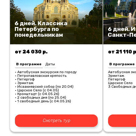
6 дней. Классика
Петербурга по
6 дней. 
понедельникам
Санкт-П
от 24 030 р.
от 21 110 р
В программе
Даты
В программе
• Автобусная экскурсия по городу
Автобусная экс
• Петропавловская крепость
Эрмитаж
• Петергоф
Петергоф
• Эрмитаж
Царское Село
• Исаакиевский собор (по 20.04)
3 Свободных д
• Царское Село (с 04.05)
• Кронштадт (с 04.05.26)
• 2 свободных дня (по 25.04)
• 1 свободный день (с 04.05.26)
Смотреть тур