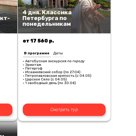
4 дня. Классика
кт-
Петербурга по
понедельникам
от 17 560 р.
В программе
Даты
• Автобусная экскурсия по городу
• Эрмитаж
• Петергоф
• Исаакиевский собор (по 27.04)
• Петропавловская крепость (с 04.05)
• Царское Село (с 04.05)
• 1 свободный день (по 30.04)
Смотреть тур