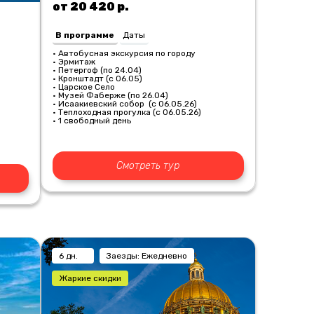
от 20 420 р.
В программе
Даты
• Автобусная экскурсия по городу
• Эрмитаж
• Петергоф (по 24.04)
• Кронштадт (с 06.05)
• Царское Село
• Музей Фаберже (по 26.04)
• Исаакиевский собор (с 06.05.26)
• Теплоходная прогулка (с 06.05.26)
• 1 свободный день
Смотреть тур
6 дн.
Заезды: Ежедневно
Жаркие скидки