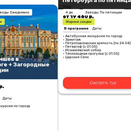
Петербурга по пятниц
езды: Ежедневно
4 дн.
Заезды: По пятницам
от 19 460 р.
и
Жаркие скидки
В программе
Даты
• Автобусная экскурсия по городу
• Эрмитаж
• Петропавловская крепость (по 24.04
• Петергоф (с 01.05)
• Исаакиевский собор
• Теплоходная прогулка (с 01.05)
• Царское Село
учшее в
ге + Загородные
ции
Смотреть тур
р.
Даты
курсия по городу