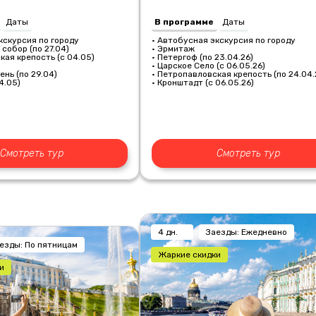
Даты
В программе
Даты
кскурсия по городу
• Автобусная экскурсия по городу
 собор (по 27.04)
• Эрмитаж
кая крепость (с 04.05)
• Петергоф (по 23.04.26)
• Царское Село (с 06.05.26)
ень (по 29.04)
•
Петропавловская крепость (по 24.04.
4.05)
• Кронштадт (с 06.05.26)
Смотреть тур
Смотреть тур
4 дн.
Заезды: Ежедневно
езды: По пятницам
Жаркие скидки
и