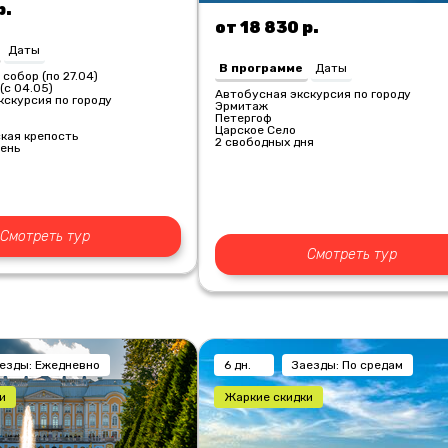
р.
от 18 830 р.
Даты
В программе
Даты
 собор (по 27.04)
(с 04.05)
Автобусная экскурсия по городу
кскурсия по городу
Эрмитаж
Петергоф
Царское Село
кая крепость
2 свободных дня
день
Смотреть тур
Смотреть тур
езды: Ежедневно
6 дн.
Заезды: По средам
и
Жаркие скидки