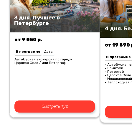
3 дня. Лучшее в
Петербурге
4 дня. Б
от 9 050 р.
от 19 890 
В программе
Даты
В программе
Автобусная экскурсия по городу
Царское Село / или Петергоф
• Автобусная э
• Эрмитаж
• Петергоф
• Царское Сел
• Исаакиевский
• Теплоходная 
Смотреть тур