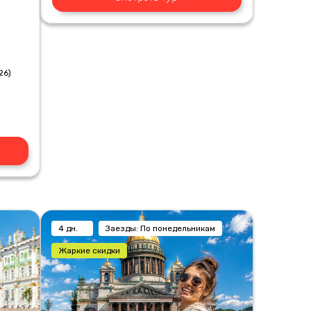
26)
4 дн.
Заезды: По понедельникам
Жаркие скидки