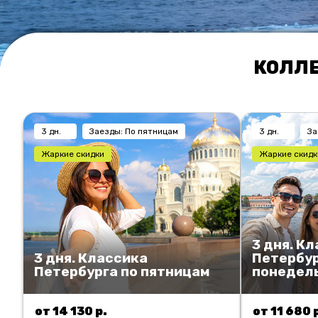
КОЛЛЕ
3 дн.
Заезды: По пятницам
3 дн.
За
Жаркие скидки
Жаркие скидк
3 дня. К
3 дня. Классика
Петербур
Петербурга по пятницам
понедел
от 14 130 р.
от 11 680 