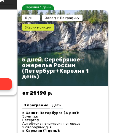
ам
Карелия 1 день!
5 дн.
Заезды: По графику
Жаркие скидки
)
5 дней. Серебряное
ожерелье России
(Петербург+Карелия 1
день)
от 21 190 р.
В программе
Даты
в Санкт-Петербурге (4 дня):
Эрмитаж
Петергоф
Автобусная экскурсия по городу
2 свободных дня
в Карелии (1 день):