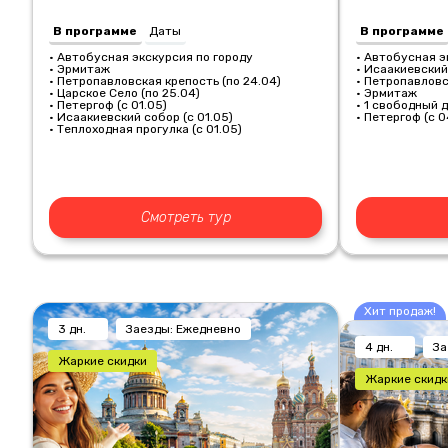
В программе
Даты
В программе
• Автобусная экскурсия по городу
• Автобусная э
• Эрмитаж
• Исаакиевский
• Петропавловская крепость (по 24.04)
• Петропавловс
• Царское Село (по 25.04)
• Эрмитаж
• Петергоф (с 01.05)
• 1 свободный д
• Исаакиевский собор (с 01.05)
• Петергоф (с 0
• Теплоходная прогулка (с 01.05)
Смотреть тур
Хит продаж!
3 дн.
Заезды: Ежедневно
4 дн.
За
Жаркие скидки
Жаркие скидк