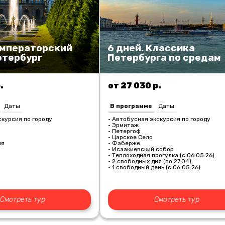
Императорский
6 дней. Классика
етербург
Петербурга по средам
.
от 27 030 р.
Даты
В программе
Даты
курсия по городу
• Автобусная экскурсия по городу
• Эрмитаж
• Петергоф
• Царское Село
ня
• Фаберже
• Исаакиевский собор
• Теплоходная прогулка (с 06.05.26)
• 2 свободных дня (по 27.04)
• 1 свободный день (с 06.05.26)
Смотреть тур
Смотреть тур