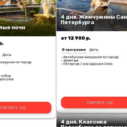
4 дня. Жемчужины Сан
Петербурга
елые ночи
от 12 900 р.
р.
В программе
Даты
Даты
• Автобусная экскурсия по городу
• Эрмитаж
кскурсия по городу
• Петергоф / или Царское Село
о
 собор
прогулка
Смотреть тур
Смотреть тур
4 дня. Классика