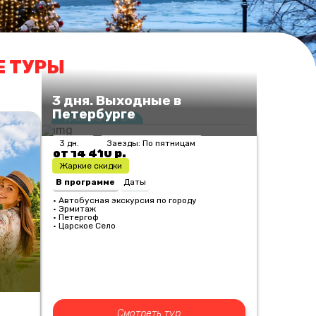
 ТУРЫ
3 дня. Выходные в
Петербурге
Тур выходного дня
3 дн.
Заезды: По пятницам
от 14 410 р.
Жаркие скидки
В программе
Даты
• Автобусная экскурсия по городу
• Эрмитаж
• Петергоф
• Царское Село
Смотреть тур