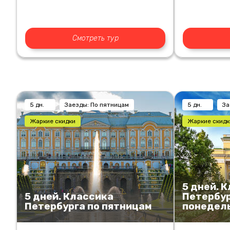
Смотреть тур
5 дн.
Заезды: По пятницам
5 дн.
За
Жаркие скидки
Жаркие скидк
5 дней. 
5 дней. Классика
Петербур
Петербурга по пятницам
понедел