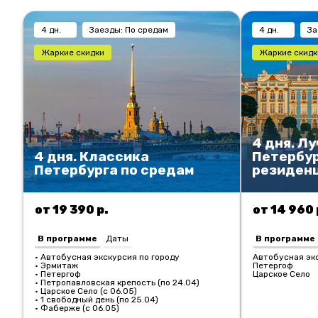
4 дн.
Заезды: По средам
4 дн.
За
Жаркие скидки
Жаркие скидк
4 дня. Л
4 дня. Классика
Петербур
Петербурга по средам
резиден
от 19 390 р.
от 14 960 
В программе
Даты
В программе
• Автобусная экскурсия по городу
Автобусная экс
• Эрмитаж
Петергоф
• Петергоф
Царское Село
• Петропавловская крепость (по 24.04)
• Царское Село (с 06.05)
• 1 свободный день (по 25.04)
• Фаберже (с 06.05)