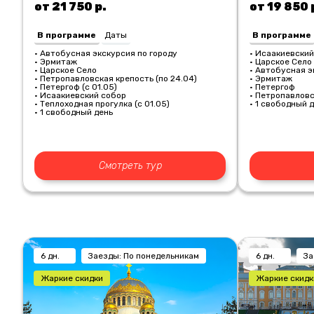
от 21 750 р.
от 19 850 
В программе
Даты
В программе
• Автобусная экскурсия по городу
• Исаакиевский
• Эрмитаж
• Царское Село 
• Царское Село
• Автобусная э
• Петропавловская крепость (по 24.04)
• Эрмитаж
• Петергоф (с 01.05)
• Петергоф
• Исаакиевский собор
• Петропавловс
• Теплоходная прогулка (с 01.05)
• 1 свободный 
• 1 свободный день
Смотреть тур
6 дн.
Заезды: По понедельникам
6 дн.
За
Жаркие скидки
Жаркие скидк