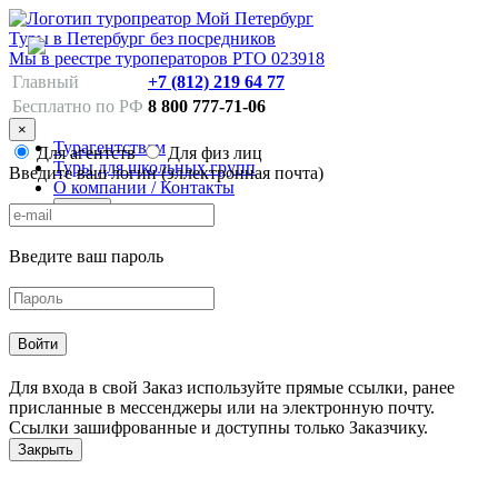
Туры в Петербург без посредников
Мы в реестре туроператоров РТО 023918
Главный
+7 (812) 219 64 77
Бесплатно по РФ
8 800 777-71-06
×
Турагентствам
Для агентств
Для физ лиц
Туры для школьных групп
Введите ваш логин (эллектронная почта)
О компании / Контакты
Войти
Введите ваш пароль
Для входа в свой Заказ используйте прямые ссылки, ранее
присланные в мессенджеры или на электронную почту.
Ссылки зашифрованные и доступны только Заказчику.
Закрыть