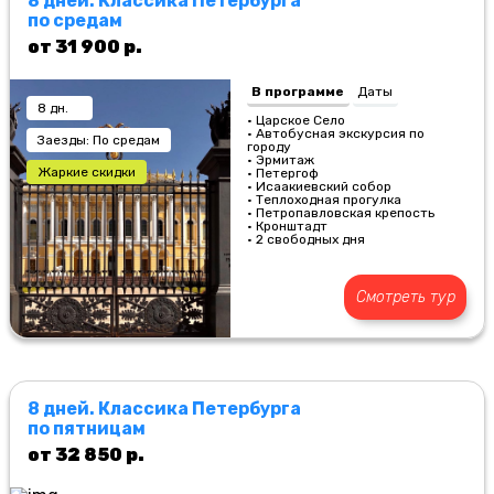
8 дней. Классика Петербурга
по средам
от 31 900 р.
В программе
Даты
8 дн.
• Царское Село
• Автобусная экскурсия по
Заезды: По средам
городу
• Эрмитаж
Жаркие скидки
• Петергоф
• Исаакиевский собор
• Теплоходная прогулка
• Петропавловская крепость
• Кронштадт
• 2 свободных дня
Смотреть тур
8 дней. Классика Петербурга
по пятницам
от 32 850 р.