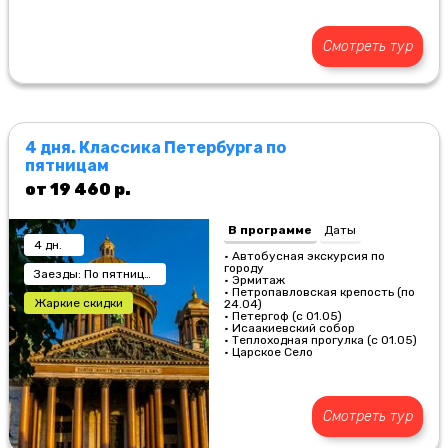
Смотреть тур
4 дня. Классика Петербурга по
пятницам
от 19 460 р.
В программе
Даты
4 дн.
• Автобусная экскурсия по
городу
Заезды: По пятницам
• Эрмитаж
• Петропавловская крепость (по
Жаркие скидки
24.04)
• Петергоф (с 01.05)
• Исаакиевский собор
• Теплоходная прогулка (с 01.05)
• Царское Село
Смотреть тур