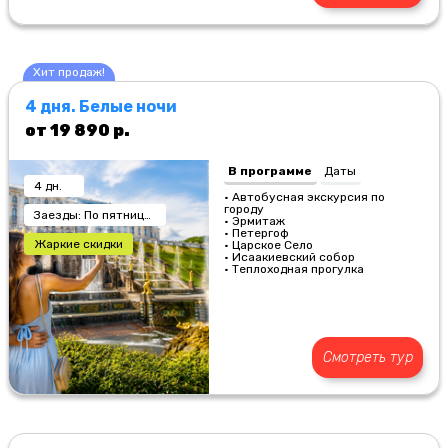
Хит продаж!
4 дня. Белые ночи
от 19 890 р.
В программе
Даты
4 дн.
• Автобусная экскурсия по
городу
Заезды: По пятницам
• Эрмитаж
• Петергоф
Жаркие скидки
• Царское Село
• Исаакиевский собор
• Теплоходная прогулка
Смотреть тур