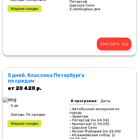
Петергоф
Царское Село
Жаркие скидки
2 свободных дня
Смотреть тур
5 дней. Классика Петербурга
по средам
от 20 420 р.
В программе
Даты
5 дн.
• Автобусная экскурсия по
городу
Заезды: По средам
• Эрмитаж
• Петергоф (по 24.04)
Жаркие скидки
• Кронштадт (с 06.05)
• Царское Село
• Музей Фаберже (по 26.04)
• Исаакиевский собор (с
06.05.26)