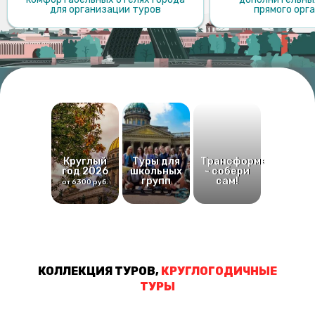
для организации туров
прямого орг
Круглый
Туры для
Трансформер
год 2026
школьных
- собери
групп
сам!
от 6300 руб.
КОЛЛЕКЦИЯ ТУРОВ,
КРУГЛОГОДИЧНЫЕ
ТУРЫ