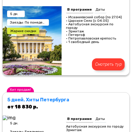
В программе
Даты
5 дн.
• Исаакиевский собор (по 27.04)
• Царское Село (с 04.05)
Заезды: По понедельникам
• Автобусная экскурсия по
городу
Жаркие скидки
• Эрмитаж
• Петергоф
• Петропавловская крепость
• 1 свободный день
Смотреть тур
Хит продаж!
5 дней. Хиты Петербурга
от 18 830 р.
В программе
Даты
5 дн.
Автобусная экскурсия по городу
Эрмитаж
Заезды: Ежедневно