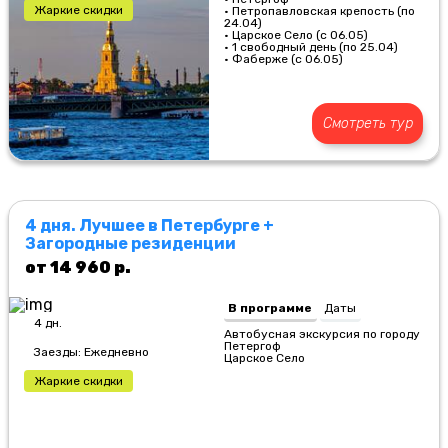
Жаркие скидки
• Петропавловская крепость (по
24.04)
• Царское Село (с 06.05)
• 1 свободный день (по 25.04)
• Фаберже (с 06.05)
Смотреть тур
4 дня. Лучшее в Петербурге +
Загородные резиденции
от 14 960 р.
В программе
Даты
4 дн.
Автобусная экскурсия по городу
Петергоф
Заезды: Ежедневно
Царское Село
Жаркие скидки