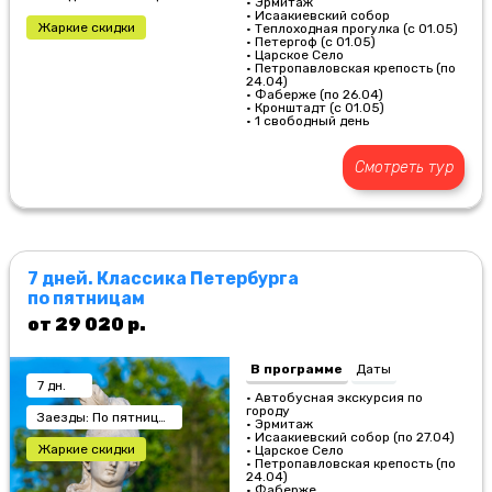
• Эрмитаж
• Исаакиевский собор
Жаркие скидки
• Теплоходная прогулка (с 01.05)
• Петергоф (с 01.05)
• Царское Село
• Петропавловская крепость (по
24.04)
• Фаберже (по 26.04)
• Кронштадт (с 01.05)
• 1 свободный день
Смотреть тур
7 дней. Классика Петербурга
по пятницам
от 29 020 р.
В программе
Даты
7 дн.
• Автобусная экскурсия по
городу
Заезды: По пятницам
• Эрмитаж
• Исаакиевский собор (по 27.04)
Жаркие скидки
• Царское Село
• Петропавловская крепость (по
24.04)
• Фаберже