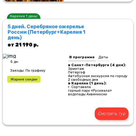
Карелия 1 день!
5 дней. Серебряное ожерелье
России (Петербург+Карелия 1
день)
от 21 190 р.
В программе
Даты
5 дн.
в Санкт-Петербурге (4 дня):
Эрмитаж
Заезды: По графику
Петергоф
Автобусная экскурсия по городу
Жаркие скидки
2 свободных дня
в Карелии (1 день):
г. Сортавала
горный парк «Рускеала»
водопады Ахвенкоски
Смотреть тур