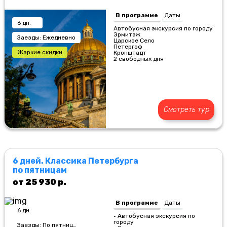
В программе
Даты
6 дн.
Автобусная экскурсия по городу
Эрмитаж
Заезды: Ежедневно
Царское Село
Петергоф
Жаркие скидки
Кронштадт
2 свободных дня
Смотреть тур
6 дней. Классика Петербурга
по пятницам
от 25 930 р.
В программе
Даты
6 дн.
• Автобусная экскурсия по
городу
Заезды: По пятницам