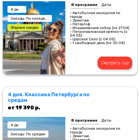
В программе
Даты
4 дн.
• Автобусная экскурсия по
городу
Заезды: По понедельникам
• Эрмитаж
• Петергоф
Жаркие скидки
• Исаакиевский собор (по 27.04)
• Петропавловская крепость (с
04.05)
• Царское Село (с 04.05)
• 1 свободный день (по 30.04)
Смотреть тур
4 дня. Классика Петербурга по
средам
от 19 390 р.
В программе
Даты
4 дн.
• Автобусная экскурсия по
городу
Заезды: По средам
• Эрмитаж
• Петергоф