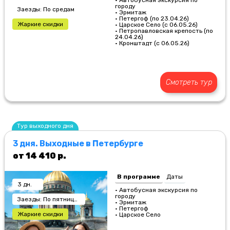
• Автобусная экскурсия по
городу
Заезды: По средам
• Эрмитаж
• Петергоф (по 23.04.26)
Жаркие скидки
• Царское Село (с 06.05.26)
•
Петропавловская крепость (по
24.04.26)
• Кронштадт (с 06.05.26)
Смотреть тур
Тур выходного дня
3 дня. Выходные в Петербурге
от 14 410 р.
В программе
Даты
3 дн.
• Автобусная экскурсия по
городу
Заезды: По пятницам
• Эрмитаж
• Петергоф
Жаркие скидки
• Царское Село