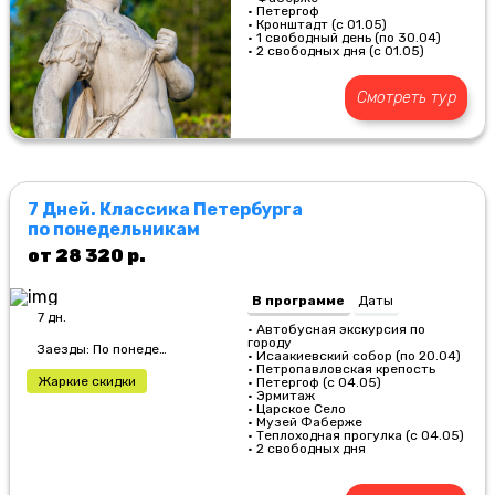
• Петергоф
• Кронштадт (с 01.05)
• 1 свободный день (по 30.04)
• 2 свободных дня (с 01.05)
Смотреть тур
7 Дней. Классика Петербурга
по понедельникам
от 28 320 р.
В программе
Даты
7 дн.
• Автобусная экскурсия по
городу
Заезды: По понедельникам
• Исаакиевский собор (по 20.04)
• Петропавловская крепость
Жаркие скидки
• Петергоф (с 04.05)
• Эрмитаж
• Царское Село
• Музей Фаберже
• Теплоходная прогулка (с 04.05)
• 2 свободных дня