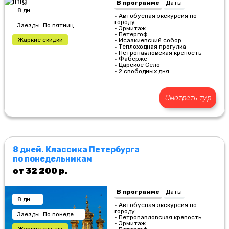
В программе
Даты
8 дн.
• Автобусная экскурсия по
городу
Заезды: По пятницам
• Эрмитаж
• Петергоф
Жаркие скидки
• Исаакиевский собор
• Теплоходная прогулка
• Петропавловская крепость
• Фаберже
• Царское Село
• 2 свободных дня
Смотреть тур
8 дней. Классика Петербурга
по понедельникам
от 32 200 р.
В программе
Даты
8 дн.
• Автобусная экскурсия по
городу
Заезды: По понедельникам
• Петропавловская крепость
• Эрмитаж