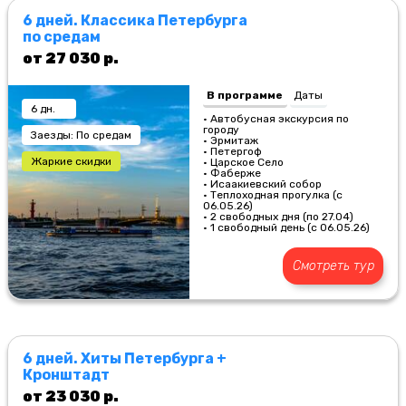
6 дней. Классика Петербурга
по средам
от 27 030 р.
В программе
Даты
6 дн.
• Автобусная экскурсия по
городу
Заезды: По средам
• Эрмитаж
• Петергоф
Жаркие скидки
• Царское Село
• Фаберже
• Исаакиевский собор
• Теплоходная прогулка (с
06.05.26)
• 2 свободных дня (по 27.04)
• 1 свободный день (с 06.05.26)
Смотреть тур
6 дней. Хиты Петербурга +
Кронштадт
от 23 030 р.