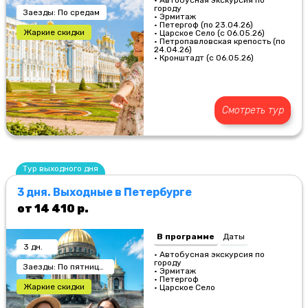
• Автобусная экскурсия по
городу
Заезды: По средам
• Эрмитаж
• Петергоф (по 23.04.26)
Жаркие скидки
• Царское Село (с 06.05.26)
•
Петропавловская крепость (по
24.04.26)
• Кронштадт (с 06.05.26)
Смотреть тур
Тур выходного дня
3 дня. Выходные в Петербурге
от 14 410 р.
В программе
Даты
3 дн.
• Автобусная экскурсия по
городу
Заезды: По пятницам
• Эрмитаж
• Петергоф
Жаркие скидки
• Царское Село