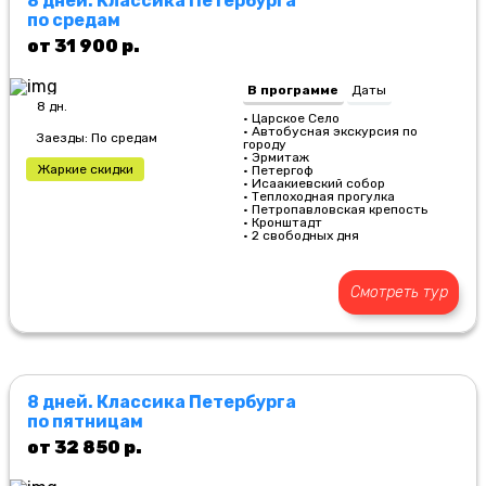
8 дней. Классика Петербурга
по средам
от 31 900 р.
В программе
Даты
8 дн.
• Царское Село
• Автобусная экскурсия по
Заезды: По средам
городу
• Эрмитаж
Жаркие скидки
• Петергоф
• Исаакиевский собор
• Теплоходная прогулка
• Петропавловская крепость
• Кронштадт
• 2 свободных дня
Смотреть тур
8 дней. Классика Петербурга
по пятницам
от 32 850 р.