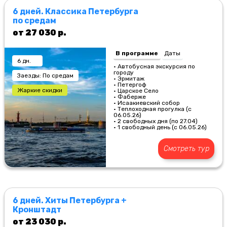
6 дней. Классика Петербурга
по средам
от 27 030 р.
В программе
Даты
6 дн.
• Автобусная экскурсия по
городу
Заезды: По средам
• Эрмитаж
• Петергоф
Жаркие скидки
• Царское Село
• Фаберже
• Исаакиевский собор
• Теплоходная прогулка (с
06.05.26)
• 2 свободных дня (по 27.04)
• 1 свободный день (с 06.05.26)
Смотреть тур
6 дней. Хиты Петербурга +
Кронштадт
от 23 030 р.