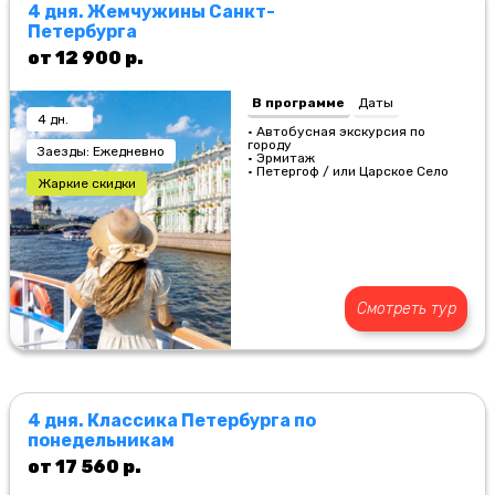
4 дня. Жемчужины Санкт-
Петербурга
от 12 900 р.
В программе
Даты
4 дн.
• Автобусная экскурсия по
городу
Заезды: Ежедневно
• Эрмитаж
• Петергоф / или Царское Село
Жаркие скидки
Смотреть тур
4 дня. Классика Петербурга по
понедельникам
от 17 560 р.