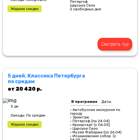
Петергоф
Царское Село
Жаркие скидки
2 свободных дня
Смотреть тур
5 дней. Классика Петербурга
по средам
от 20 420 р.
В программе
Даты
5 дн.
• Автобусная экскурсия по
городу
Заезды: По средам
• Эрмитаж
• Петергоф (по 24.04)
Жаркие скидки
• Кронштадт (с 06.05)
• Царское Село
• Музей Фаберже (по 26.04)
• Исаакиевский собор (с
06.05.26)