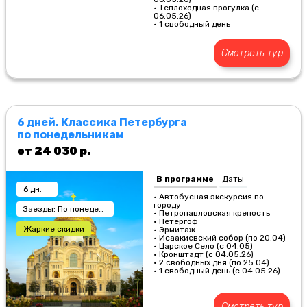
• Теплоходная прогулка (с
06.05.26)
• 1 свободный день
Смотреть тур
6 дней. Классика Петербурга
по понедельникам
от 24 030 р.
В программе
Даты
6 дн.
• Автобусная экскурсия по
городу
Заезды: По понедельникам
• Петропавловская крепость
• Петергоф
Жаркие скидки
• Эрмитаж
• Исаакиевский собор (по 20.04)
• Царское Село (с 04.05)
• Кронштадт (с 04.05.26)
• 2 свободных дня (по 25.04)
• 1 свободный день (с 04.05.26)
Смотреть тур