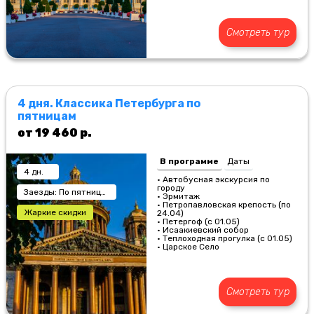
Смотреть тур
4 дня. Классика Петербурга по
пятницам
от 19 460 р.
В программе
Даты
4 дн.
• Автобусная экскурсия по
городу
Заезды: По пятницам
• Эрмитаж
• Петропавловская крепость (по
Жаркие скидки
24.04)
• Петергоф (с 01.05)
• Исаакиевский собор
• Теплоходная прогулка (с 01.05)
• Царское Село
Смотреть тур