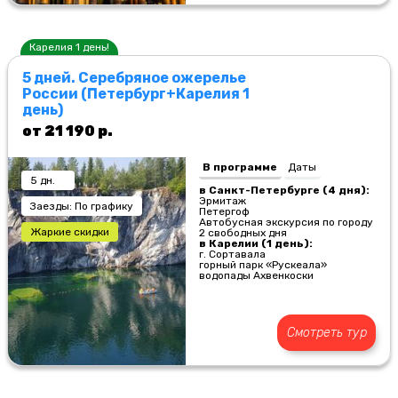
Карелия 1 день!
5 дней. Серебряное ожерелье
России (Петербург+Карелия 1
день)
от 21 190 р.
В программе
Даты
5 дн.
в Санкт-Петербурге (4 дня):
Эрмитаж
Заезды: По графику
Петергоф
Автобусная экскурсия по городу
Жаркие скидки
2 свободных дня
в Карелии (1 день):
г. Сортавала
горный парк «Рускеала»
водопады Ахвенкоски
Смотреть тур