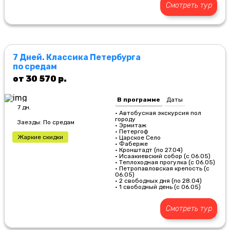
Смотреть тур
7 Дней. Классика Петербурга
по средам
от 30 570 р.
В программе
Даты
7 дн.
• Автобусная экскурсия пол
городу
Заезды: По средам
• Эрмитаж
• Петергоф
Жаркие скидки
• Царское Село
• Фаберже
• Кронштадт (по 27.04)
• Исаакиевский собор (с 06.05)
• Теплоходная прогулка (с 06.05)
• Петропавловская крепость (с
06.05)
• 2 свободных дня (по 28.04)
• 1 свободный день (с 06.05)
Смотреть тур