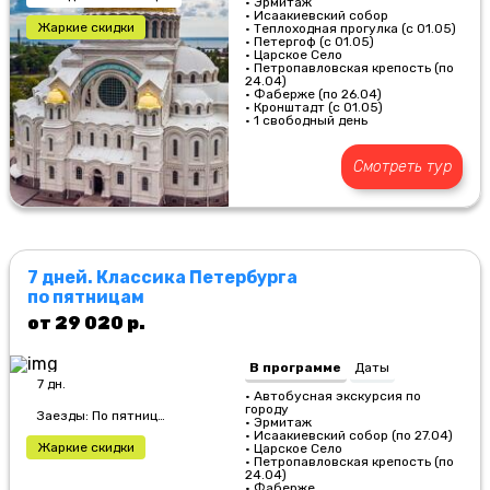
• Эрмитаж
• Исаакиевский собор
Жаркие скидки
• Теплоходная прогулка (с 01.05)
• Петергоф (с 01.05)
• Царское Село
• Петропавловская крепость (по
24.04)
• Фаберже (по 26.04)
• Кронштадт (с 01.05)
• 1 свободный день
Смотреть тур
7 дней. Классика Петербурга
по пятницам
от 29 020 р.
В программе
Даты
7 дн.
• Автобусная экскурсия по
городу
Заезды: По пятницам
• Эрмитаж
• Исаакиевский собор (по 27.04)
Жаркие скидки
• Царское Село
• Петропавловская крепость (по
24.04)
• Фаберже