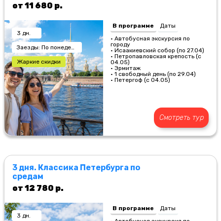
от 11 680 р.
В программе
Даты
3 дн.
• Автобусная экскурсия по
городу
Заезды: По понедельникам
• Исаакиевский собор (по 27.04)
• Петропавловская крепость (с
Жаркие скидки
04.05)
• Эрмитаж
• 1 свободный день (по 29.04)
• Петергоф (с 04.05)
Смотреть тур
3 дня. Классика Петербурга по
средам
от 12 780 р.
В программе
Даты
3 дн.