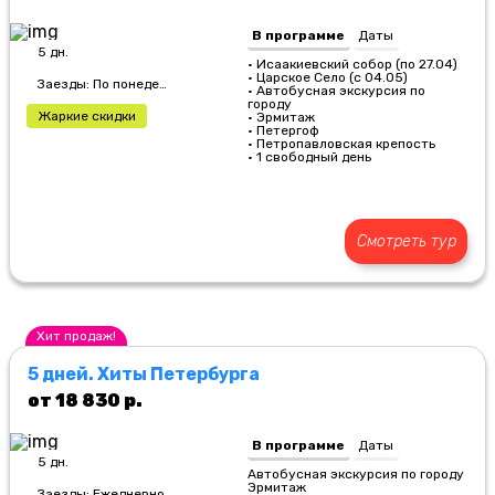
В программе
Даты
5 дн.
• Исаакиевский собор (по 27.04)
• Царское Село (с 04.05)
Заезды: По понедельникам
• Автобусная экскурсия по
городу
Жаркие скидки
• Эрмитаж
• Петергоф
• Петропавловская крепость
• 1 свободный день
Смотреть тур
Хит продаж!
5 дней. Хиты Петербурга
от 18 830 р.
В программе
Даты
5 дн.
Автобусная экскурсия по городу
Эрмитаж
Заезды: Ежедневно