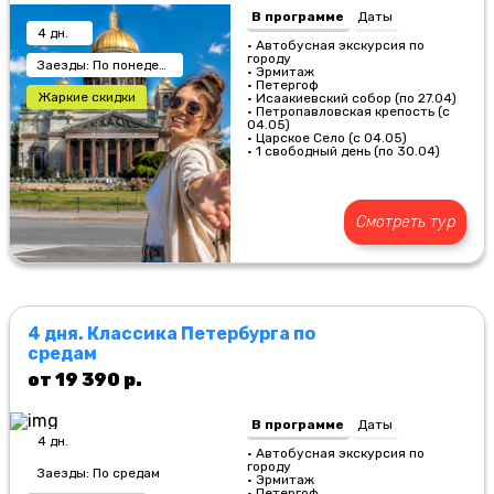
В программе
Даты
4 дн.
• Автобусная экскурсия по
городу
Заезды: По понедельникам
• Эрмитаж
• Петергоф
Жаркие скидки
• Исаакиевский собор (по 27.04)
• Петропавловская крепость (с
04.05)
• Царское Село (с 04.05)
• 1 свободный день (по 30.04)
Смотреть тур
4 дня. Классика Петербурга по
средам
от 19 390 р.
В программе
Даты
4 дн.
• Автобусная экскурсия по
городу
Заезды: По средам
• Эрмитаж
• Петергоф