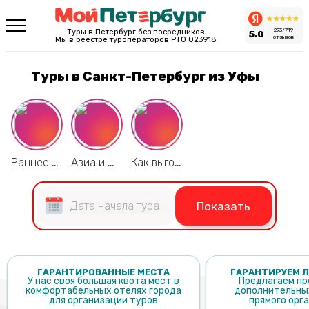
293/719
Туры в Петербург без посредников
5.0
отзывов
Мы в реестре туроператоров РТО 023918
Туры в Санкт-Петербург из Уфы
Раннее бронирование 2026
Авиа и Ж/Д по лучшим ценам
Как выгоднее путешествовать?
Показать
ГАРАНТИРОВАННЫЕ МЕСТА
ГАРАНТИРУЕМ Л
У нас своя большая квота мест в
Предлагаем пр
комфортабельных отелях города
дополнительных
для организации туров
прямого орг