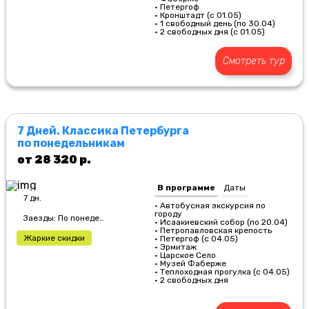
• Петергоф
• Кронштадт (с 01.05)
• 1 свободный день (по 30.04)
• 2 свободных дня (с 01.05)
Смотреть тур
7 Дней. Классика Петербурга
по понедельникам
от 28 320 р.
В программе
Даты
7 дн.
• Автобусная экскурсия по
городу
Заезды: По понедельникам
• Исаакиевский собор (по 20.04)
• Петропавловская крепость
Жаркие скидки
• Петергоф (с 04.05)
• Эрмитаж
• Царское Село
• Музей Фаберже
• Теплоходная прогулка (с 04.05)
• 2 свободных дня