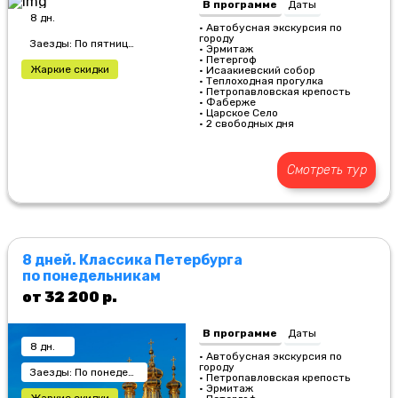
В программе
Даты
8 дн.
• Автобусная экскурсия по
городу
Заезды: По пятницам
• Эрмитаж
• Петергоф
Жаркие скидки
• Исаакиевский собор
• Теплоходная прогулка
• Петропавловская крепость
• Фаберже
• Царское Село
• 2 свободных дня
Смотреть тур
8 дней. Классика Петербурга
по понедельникам
от 32 200 р.
В программе
Даты
8 дн.
• Автобусная экскурсия по
городу
Заезды: По понедельникам
• Петропавловская крепость
• Эрмитаж