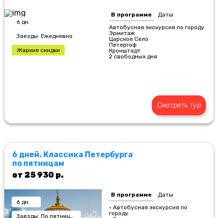
В программе
Даты
6 дн.
Автобусная экскурсия по городу
Эрмитаж
Заезды: Ежедневно
Царское Село
Петергоф
Жаркие скидки
Кронштадт
2 свободных дня
Смотреть тур
6 дней. Классика Петербурга
по пятницам
от 25 930 р.
В программе
Даты
6 дн.
• Автобусная экскурсия по
городу
Заезды: По пятницам