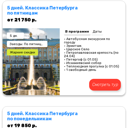
5 дней. Классика Петербурга
по пятницам
от 21 750 р.
В программе
Даты
5 дн.
• Автобусная экскурсия по
городу
Заезды: По пятницам
• Эрмитаж
• Царское Село
Жаркие скидки
• Петропавловская крепость (по
24.04)
• Петергоф (с 01.05)
• Исаакиевский собор
• Теплоходная прогулка (с 01.05)
• 1 свободный день
Смотреть тур
5 дней. Классика Петербурга
по понедельникам
от 19 850 р.