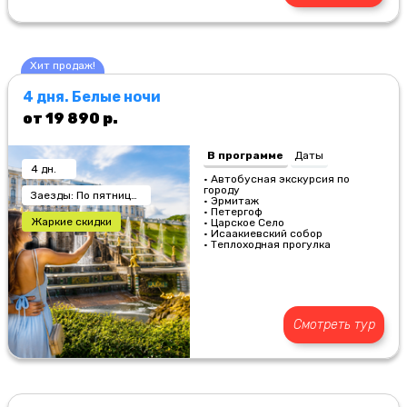
Хит продаж!
4 дня. Белые ночи
от 19 890 р.
В программе
Даты
4 дн.
• Автобусная экскурсия по
городу
Заезды: По пятницам
• Эрмитаж
• Петергоф
Жаркие скидки
• Царское Село
• Исаакиевский собор
• Теплоходная прогулка
Смотреть тур