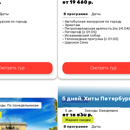
.
от 19 460 р.
Даты
В программе
Даты
урсия по городу
• Автобусная экскурсия по городу
• Эрмитаж
• Петропавловская крепость (по 24.04
• Петергоф (с 01.05)
• Исаакиевский собор
• Теплоходная прогулка (с 01.05)
• Царское Село
Смотреть тур
Смотреть тур
5 дней. Хиты Петербур
Хит продаж!
зды: По понедельникам
5 дн.
Заезды: Ежедневно
от 18 830 р.
Жаркие скидки
В программе
Даты