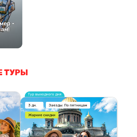
мер -
сам!
 ТУРЫ
Тур выходного дня
3 дн.
Заезды: По пятницам
Жаркие скидки