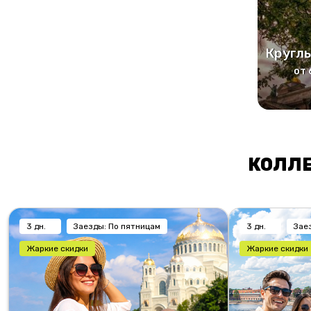
Круглы
от 
КОЛЛЕ
3 дн.
Заезды: По пятницам
3 дн.
Зае
Жаркие скидки
Жаркие скидки