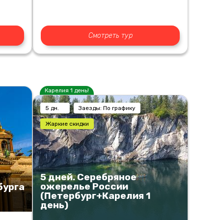
Смотреть тур
Карелия 1 день!
5 дн.
Заезды: По графику
Жаркие скидки
5 дней. Серебряное
ожерелье России
бурга
(Петербург+Карелия 1
день)