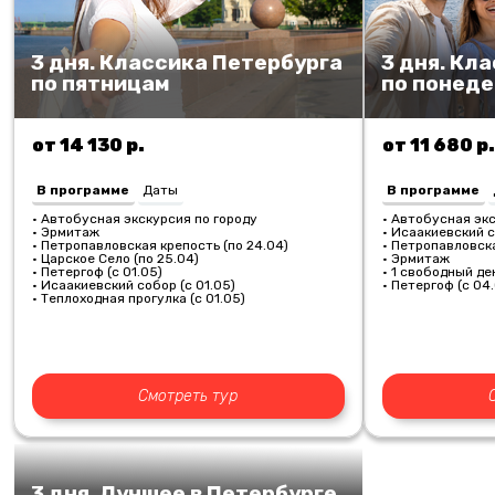
3 дня. Классика Петербурга
3 дня. Кл
по пятницам
по понед
от 14 130 р.
от 11 680 р.
В программе
Даты
В программе
• Автобусная экскурсия по городу
• Автобусная экс
• Эрмитаж
• Исаакиевский с
• Петропавловская крепость (по 24.04)
• Петропавловска
• Царское Село (по 25.04)
• Эрмитаж
• Петергоф (с 01.05)
• 1 свободный ден
• Исаакиевский собор (с 01.05)
• Петергоф (с 04
• Теплоходная прогулка (с 01.05)
Смотреть тур
3 дня. Лучшее в Петербурге