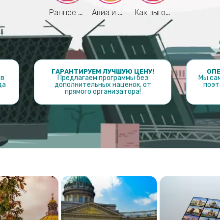
Раннее бронирование 2026
Авиа и Ж/Д по лучшим ценам
Как выгоднее путешествовать?
ГАРАНТИРУЕМ ЛУЧШУЮ ЦЕНУ!
ОП
 в
Предлагаем программы без
Мы са
да
дополнительных наценок, от
поэт
прямого организатора!