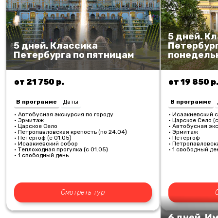
5 дней. К
5 дней. Классика
Петербург
Петербурга по пятницам
понедель
от 21 750 р.
от 19 850 р
В программе
Даты
В программе
• Автобусная экскурсия по городу
• Исаакиевский с
• Эрмитаж
• Царское Село (
• Царское Село
• Автобусная экс
• Петропавловская крепость (по 24.04)
• Эрмитаж
• Петергоф (с 01.05)
• Петергоф
• Исаакиевский собор
• Петропавловск
• Теплоходная прогулка (с 01.05)
• 1 свободный де
• 1 свободный день
Смотреть тур
6 дней. И