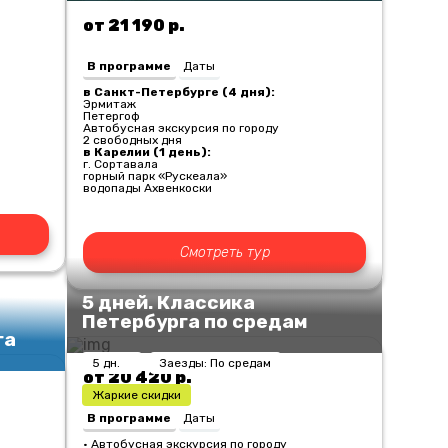
от 21 190 р.
В программе
Даты
в Санкт-Петербурге (4 дня):
)
Эрмитаж
Петергоф
Автобусная экскурсия по городу
2 свободных дня
в Карелии (1 день):
г. Сортавала
горный парк «Рускеала»
водопады Ахвенкоски
Смотреть тур
5 дней. Классика
Петербурга по средам
га
5 дн.
Заезды: По средам
от 20 420 р.
Жаркие скидки
В программе
Даты
• Автобусная экскурсия по городу