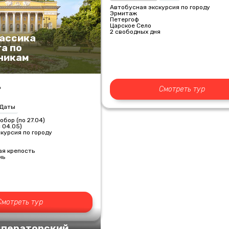
Автобусная экскурсия по городу
Эрмитаж
Петергоф
Царское Село
2 свободных дня
лассика
а по
никам
.
Смотреть тур
Даты
обор (по 27.04)
с 04.05)
курсия по городу
ая крепость
нь
Смотреть тур
мператорский