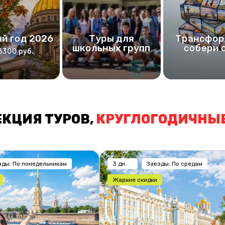
й год 2026
Туры для
Трансфор
школьных групп
собери 
6300 руб.
КЦИЯ ТУРОВ,
КРУГЛОГОДИЧНЫЕ
зды: По понедельникам
3 дн.
Заезды: По средам
Жаркие скидки