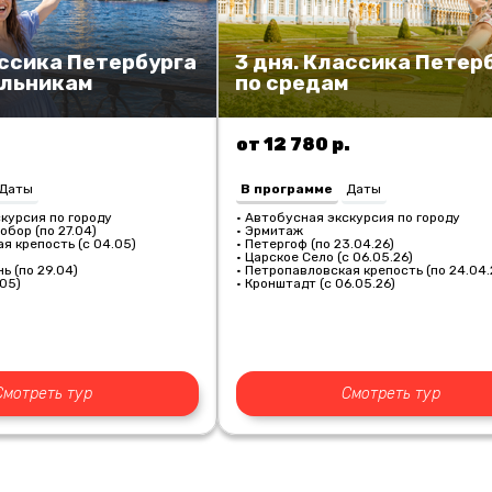
ассика Петербурга
3 дня. Классика Петер
ельникам
по средам
от 12 780 р.
Даты
В программе
Даты
курсия по городу
• Автобусная экскурсия по городу
обор (по 27.04)
• Эрмитаж
я крепость (с 04.05)
• Петергоф (по 23.04.26)
• Царское Село (с 06.05.26)
ь (по 29.04)
•
Петропавловская крепость (по 24.04.
.05)
• Кронштадт (с 06.05.26)
Смотреть тур
Смотреть тур