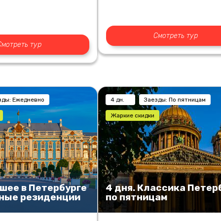
Смотреть тур
Смотреть тур
зды: Ежедневно
4 дн.
Заезды: По пятницам
Жаркие скидки
чшее в Петербурге
4 дня. Классика Петер
дные резиденции
по пятницам