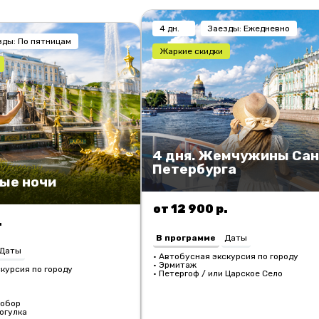
4 дн.
Заезды: Ежедневно
зды: По пятницам
Жаркие скидки
4 дня. Жемчужины Сан
Петербурга
лые ночи
от 12 900 р.
.
В программе
Даты
Даты
• Автобусная экскурсия по городу
• Эрмитаж
курсия по городу
• Петергоф / или Царское Село
собор
огулка