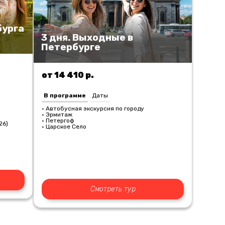
бурга
3 дня. Выходные в
Петербурге
от 14 410 р.
В программе
Даты
• Автобусная экскурсия по городу
• Эрмитаж
• Петергоф
26)
• Царское Село
Смотреть тур