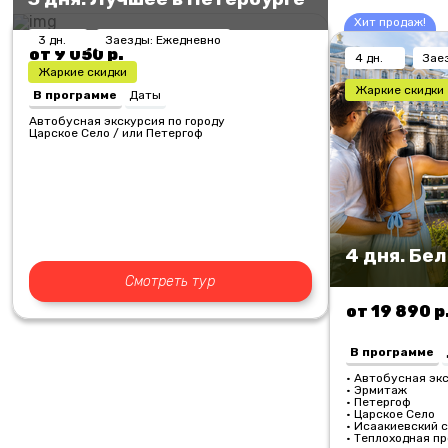
Хит продаж!
3 дн.
Заезды: Ежедневно
от 9 050 р.
4 дн.
Зае
Жаркие скидки
Жаркие скидки
В программе
Даты
Автобусная экскурсия по городу
Царское Село / или Петергоф
4 дня. Бе
Смотреть тур
от 19 890 р
В программе
• Автобусная экс
• Эрмитаж
• Петергоф
• Царское Село
• Исаакиевский 
• Теплоходная пр