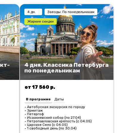
4 дн.
Заезды: По понедельникам
Жаркие скидки
кт-
4 дня. Классика Петербурга
по понедельникам
от 17 560 р.
В программе
Даты
• Автобусная экскурсия по городу
• Эрмитаж
• Петергоф
• Исаакиевский собор (по 27.04)
• Петропавловская крепость (с 04.05)
• Царское Село (с 04.05)
• 1 свободный день (по 30.04)