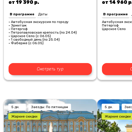
от 19 390 р.
от 14 960 р
В программе
Даты
В программе
• Автобусная экскурсия по городу
Автобусная экск
• Эрмитаж
Петергоф
• Петергоф
Царское Село
• Петропавловская крепость (по 24.04)
• Царское Село (с 06.05)
• 1 свободный день (по 25.04)
• Фаберже (с 06.05)
Смотреть тур
5 дн.
Заезды: По пятницам
5 дн.
Зае
Жаркие скидки
Жаркие скидки